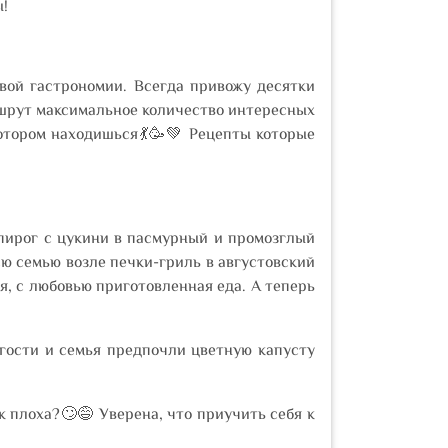
ы!
вой гастрономии. Всегда привожу десятки
аршрут максимальное количество интересных
котором находишься💃🥳💚 Рецепты которые
 пирог с цукини в пасмурный и промозглый
сю семью возле печки-гриль в августовский
, с любовью приготовленная еда. А теперь
 гости и семья предпочли цветную капусту
ак плоха?🙄😅 Уверена, что приучить себя к