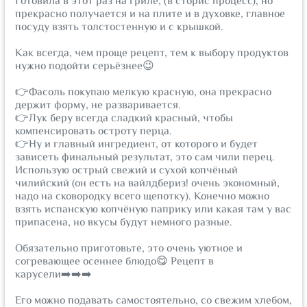
Готовила в этот раз на гриле, (в сторис процесс), но
прекрасно получается и на плите и в духовке, главное
посуду взять толстостенную и с крышкой.
⠀
Как всегда, чем проще рецепт, тем к выбору продуктов
нужно подойти серьёзнее😉
⠀
👉Фасоль покупаю мелкую красную, она прекрасно
держит форму, не разваривается.
👉Лук беру всегда сладкий красный, чтобы
компенсировать остроту перца.
👉Ну и главный ингредиент, от которого и будет
зависеть финальный результат, это сам чили перец.
Использую острый свежий и сухой копчёный
чилийский (он есть на вайлдбериз! очень экономный,
надо на сковородку всего щепотку). Конечно можно
взять испанскую копчёную паприку или какая там у вас
припасена, но вкусы будут немного разные.
⠀
Обязательно приготовьте, это очень уютное и
согревающее осеннее блюдо😋 Рецепт в
карусели➡️➡️➡️
⠀
Его можно подавать самостоятельно, со свежим хлебом,