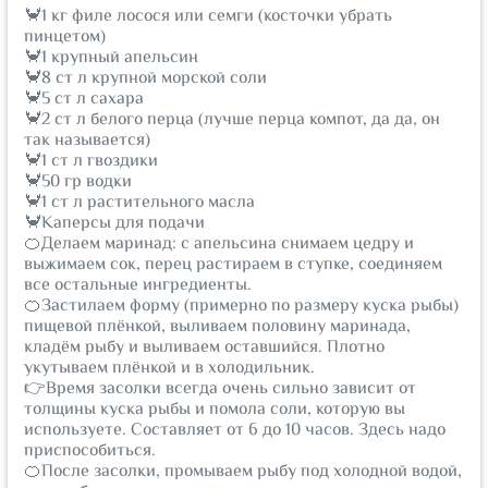
🦀1 кг филе лосося или семги (косточки убрать
пинцетом)
🦀1 крупный апельсин
🦀8 ст л крупной морской соли
🦀5 ст л сахара
🦀2 ст л белого перца (лучше перца компот, да да, он
так называется)
🦀1 ст л гвоздики
🦀50 гр водки
🦀1 ст л растительного масла
🦀Каперсы для подачи
🍊Делаем маринад: с апельсина снимаем цедру и
выжимаем сок, перец растираем в ступке, соединяем
все остальные ингредиенты.
🍊Застилаем форму (примерно по размеру куска рыбы)
пищевой плёнкой, выливаем половину маринада,
кладём рыбу и выливаем оставшийся. Плотно
укутываем плёнкой и в холодильник.
👉Время засолки всегда очень сильно зависит от
толщины куска рыбы и помола соли, которую вы
используете. Составляет от 6 до 10 часов. Здесь надо
приспособиться.
🍊После засолки, промываем рыбу под холодной водой,