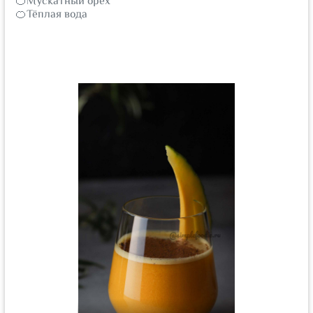
🍊Мускатный орех
🍊Тёплая вода