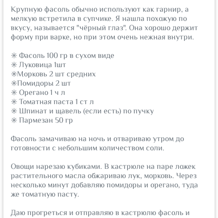
⠀
Крупную фасоль обычно используют как гарнир, а
мелкую встретила в супчике. Я нашла похожую по
вкусу, называется "чёрный глаз". Она хорошо держит
форму при варке, но при этом очень нежная внутри.
⠀
✳️ Фасоль 100 гр в сухом виде
✳️ Луковица 1шт
✳️Морковь 2 шт средних
✳️Помидоры 2 шт
✳️ Орегано 1 ч л
✳️ Томатная паста 1 ст л
✳️ Шпинат и щавель (если есть) по пучку
✳️ Пармезан 50 гр
⠀
Фасоль замачиваю на ночь и отвариваю утром до
готовности с небольшим количеством соли.
⠀
Овощи нарезаю кубиками. В кастрюле на паре ложек
растительного масла обжариваю лук, морковь. Через
несколько минут добавляю помидоры и орегано, туда
же томатную пасту.
⠀
Даю прогреться и отправляю в кастрюлю фасоль и