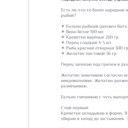
Есть ли что-то более нарядное 
рыбой?
⠀
✴️ Бульон рыбный (должен быть
✴️ Вино белое 100 мл
✴️ Креветки варёные 200 гр
✴️ Перец сладкий 4-5 шт
✴️ Рыба красная отварная 300 г
✴️ Желатин листовой 36 гр
⠀
Перец запекаю под грилем в дух
⠀
Желатин замачиваю согласно инс
микроволновке. Желатин должен
размешиваю.
⠀
Бульон смешиваю с чуть выпар
⠀
Слой первый:
Креветки укладываю в форму. В 
убираю в холод до застывания. Э
⠀