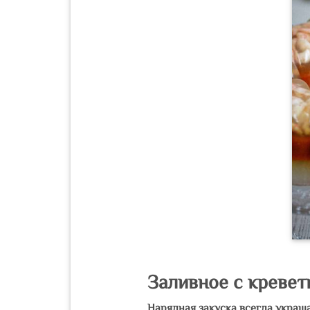
Заливное с кревет
Нарядная закуска всегда украш