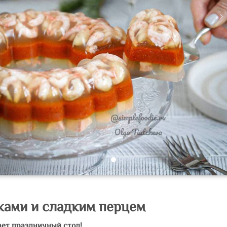
Previous
N
ками и сладким перцем
ает праздничный стол!