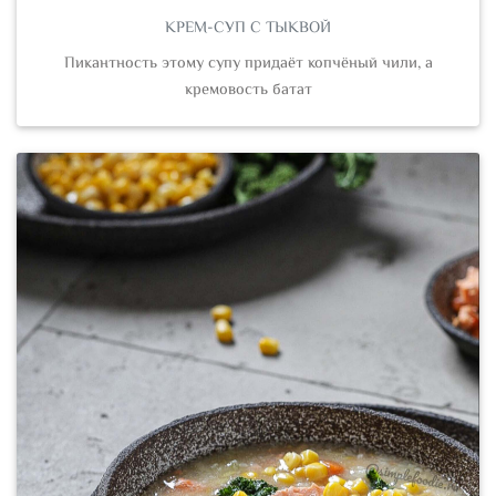
КРЕМ-СУП С ТЫКВОЙ
Пикантность этому супу придаёт копчёный чили, а
кремовость батат